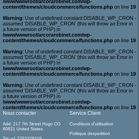
/www/wwwroot/arcorarobinet.com/wp-
content/themes/cloudcommerce/functions.php
on line
19
Warning
: Use of undefined constant DISABLE_WP_CRON -
assumed 'DISABLE_WP_CRON' (this will throw an Error in
a future version of PHP) in
/www/wwwroot/arcorarobinet.com/wp-
content/themes/cloudcommerce/functions.php
on line
19
Warning
: Use of undefined constant DISABLE_WP_CRON -
assumed 'DISABLE_WP_CRON' (this will throw an Error in
a future version of PHP) in
/www/wwwroot/arcorarobinet.com/wp-
content/themes/cloudcommerce/functions.php
on line
19
Warning
: Use of undefined constant DISABLE_WP_CRON -
assumed 'DISABLE_WP_CRON' (this will throw an Error in
a future version of PHP) in
/www/wwwroot/arcorarobinet.com/wp-
content/themes/cloudcommerce/functions.php
on line
19
Nous contacter
Service Client
Add: 217 7th Street Hugo CO
Conditions d’utilisation
80821 United States
Politique dexpedition
Tel: +1 7752378119