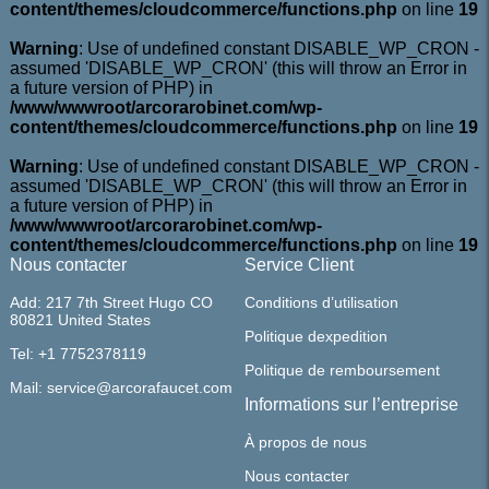
content/themes/cloudcommerce/functions.php
on line
19
Warning
: Use of undefined constant DISABLE_WP_CRON -
assumed 'DISABLE_WP_CRON' (this will throw an Error in
a future version of PHP) in
/www/wwwroot/arcorarobinet.com/wp-
content/themes/cloudcommerce/functions.php
on line
19
Warning
: Use of undefined constant DISABLE_WP_CRON -
assumed 'DISABLE_WP_CRON' (this will throw an Error in
a future version of PHP) in
/www/wwwroot/arcorarobinet.com/wp-
content/themes/cloudcommerce/functions.php
on line
19
Nous contacter
Service Client
Add: 217 7th Street Hugo CO
Conditions d’utilisation
80821 United States
Politique dexpedition
Tel: +1 7752378119
Politique de remboursement
Mail: service@arcorafaucet.com
Informations sur l’entreprise
À propos de nous
Nous contacter