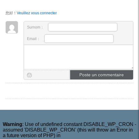
您好！
Veuillez vous connecter
Surnom：
Email：
Warning
: Use of undefined constant DISABLE_WP_CRON -
assumed 'DISABLE_WP_CRON' (this will throw an Error in
a future version of PHP) in