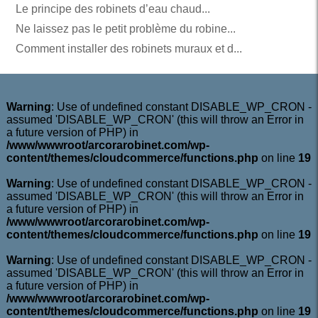
Le principe des robinets d’eau chaud...
Ne laissez pas le petit problème du robine...
Comment installer des robinets muraux et d...
Warning
: Use of undefined constant DISABLE_WP_CRON -
assumed 'DISABLE_WP_CRON' (this will throw an Error in
a future version of PHP) in
/www/wwwroot/arcorarobinet.com/wp-
content/themes/cloudcommerce/functions.php
on line
19
Warning
: Use of undefined constant DISABLE_WP_CRON -
assumed 'DISABLE_WP_CRON' (this will throw an Error in
a future version of PHP) in
/www/wwwroot/arcorarobinet.com/wp-
content/themes/cloudcommerce/functions.php
on line
19
Warning
: Use of undefined constant DISABLE_WP_CRON -
assumed 'DISABLE_WP_CRON' (this will throw an Error in
a future version of PHP) in
/www/wwwroot/arcorarobinet.com/wp-
content/themes/cloudcommerce/functions.php
on line
19