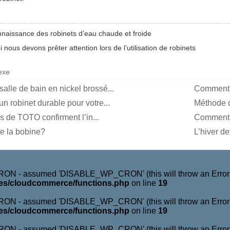
naissance des robinets d’eau chaude et froide
i nous devons prêter attention lors de l’utilisation de robinets
exe
alle de bain en nickel brossé...
Comment re
un robinet durable pour votre...
Méthode d’
 de TOTO confirment l’in...
Comment l
ue la bobine?
L’hiver dev
N - assumed 'DISABLE_WP_CRON' (this will throw an Error in 
es/cloudcommerce/functions.php
on line
19
N - assumed 'DISABLE_WP_CRON' (this will throw an Error in 
es/cloudcommerce/functions.php
on line
19
N - assumed 'DISABLE_WP_CRON' (this will throw an Error in 