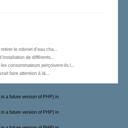
tirer le robinet d’eau cha...
installation de différents...
es consommateurs perçoivent-ils l...
rait faire attention à l&...
a future version of PHP) in
a future version of PHP) in
a future version of PHP) in