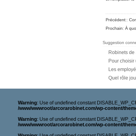
Précédent::
Con
Prochain:
À quo
Suggestion conn
Robinets de s
Pour choisir 
Les employés
Quel rôle jo
Warning
: Use of undefined constant DISABLE_WP_CRO
/www/wwwroot/arcorarobinet.com/wp-content/them
Warning
: Use of undefined constant DISABLE_WP_CRO
/www/wwwroot/arcorarobinet.com/wp-content/them
Warning
: Use of undefined constant DISABLE_WP_CRO