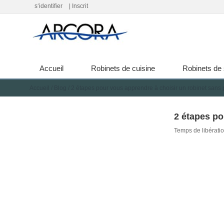
s‘identifier
|
Inscrit
Accueil
Robinets de cuisine
Robinets de 
Accueil
/
Blog
/
2 étapes pour vous apprendre à choisir un robinet sans
2 étapes po
Temps de libérati